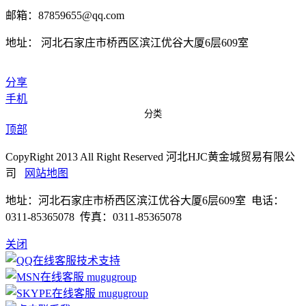
邮箱：87859655@qq.com
地址： 河北石家庄市桥西区滨江优谷大厦6层609室
分享
手机
分类
顶部
CopyRight 2013 All Right Reserved 河北HJC黄金城贸易有限公
司
网站地图
地址：河北石家庄市桥西区滨江优谷大厦6层609室 电话：
0311-85365078 传真：0311-85365078
关闭
技术支持
mugugroup
mugugroup