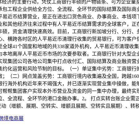
经济的主要行动，凭仗工商银行丰硕的产物链条、可为企业量身定
承包工程企业供给全方位、全流程、全环节的国际结算及国际商
平易近币结算营业，是正在进出口货色商业、办事商业、本钱项
业和其他经济往来过程中有人平易近币结算需求的全球客户，正
丰硕，资金清理快速高效。目前，工商银行新加坡分行、分行、
心、横跨各时区的人平易近币清理行收集的贸易银行，可为客户
至全球41个国度和地域的共338家道外机构，人平易近币清理收
为本地离岸人平易近币市场的次要参取者。工商银行针对大型企
实现集团公司各地公司集中打点收付汇、国际结算及商业融资营
集约化运营和风险节制的目标。（一）单证集中劣势：工商银行
；（二）网点笼盖劣势：工商银行境内收集遍及全国，跨越160
银行海外机构近年来不竭强大，并已逐渐实现营业集中操做，能
可帮帮集团客户实现本外币营业及资金的同一集中办理，最终实
位、全流程、全环节的港口金融办事。2。 打点实转台账企业需
变动（增额、展期、空转实、增额且展期、空转实且展期）、转
圳跨境电商展