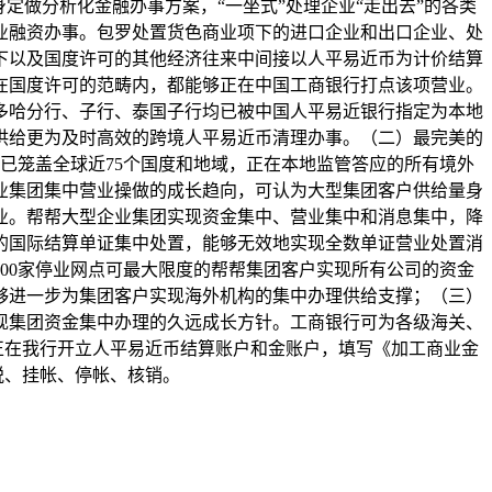
做分析化金融办事方案，“一坐式”处理企业“走出去”的各类
业融资办事。包罗处置货色商业项下的进口企业和出口企业、处
下以及国度许可的其他经济往来中间接以人平易近币为计价结算
在国度许可的范畴内，都能够正在中国工商银行打点该项营业。
多哈分行、子行、泰国子行均已被中国人平易近银行指定为本地
供给更为及时高效的跨境人平易近币清理办事。（二）最完美的
集已笼盖全球近75个国度和地域，正在本地监管答应的所有境外
业集团集中营业操做的成长趋向，可认为大型集团客户供给量身
业。帮帮大型企业集团实现资金集中、营业集中和消息集中，降
的国际结算单证集中处置，能够无效地实现全数单证营业处置消
00家停业网点可最大限度的帮帮集团客户实现所有公司的资金
够进一步为集团客户实现海外机构的集中办理供给支撑；（三）
现集团资金集中办理的久远成长方针。工商银行可为各级海关、
正在我行开立人平易近币结算账户和金账户，填写《加工商业金
税、挂帐、停帐、核销。