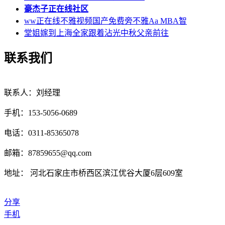
豪杰子正在线社区
ww正在线不雅视频国产免费旁不雅Aa MBA智
堂姐嫁到上海全家跟着沾光中秋父亲前往
联系我们
联系人：刘经理
手机：153-5056-0689
电话：0311-85365078
邮箱：87859655@qq.com
地址： 河北石家庄市桥西区滨江优谷大厦6层609室
分享
手机